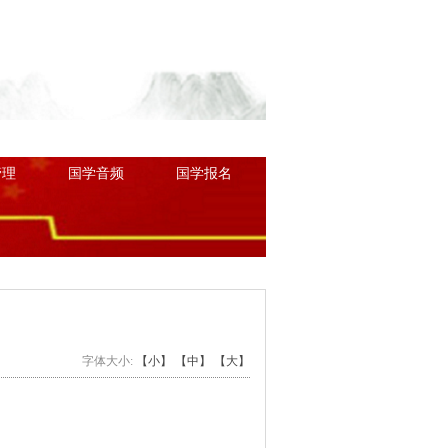
讲堂
名师授课
中医中药
管理
国学音频
国学报名
字体大小:
【小】
【中】
【大】