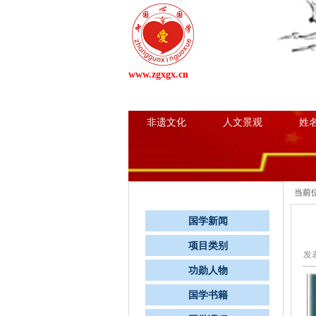
www.zgxgx.cn
网站首页
国学新闻
项
非遗文化
人文景观
姓
栏目导航
当前
国学新闻
项目类别
发表
功勋人物
国学书籍