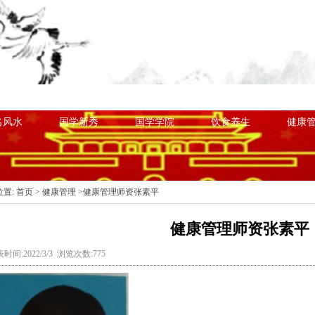
目类别
心国学粉
国学书籍
国学课程
国学
名风水
国学新秀
国学学院
饮食养生
健康
位置:
首页
>
健康管理
>健康管理师资张素平
健康管理师资张素平
时间:2022/3/3 浏览次数:775