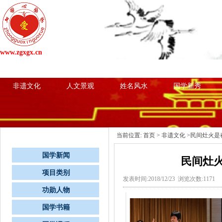
www.zgxgx.cn
网站首页
国学新闻
项目类别
心国学粉
非遗文化
人文景观
姓名风水
国学新秀
栏目导航
当前位置:
首页
>
非遗文化
>民间灶火是
国学新闻
民间灶
项目类别
发表时间:2018/12/23 浏览次数:1171
功勋人物
国学书籍