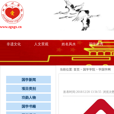
www.zgxgx.cn
网站首页
国学新闻
项目类别
心国学粉
非遗文化
人文景观
姓名风水
国学新秀
栏目导航
当前位置:
首页
>
国学学院
> 学国学网
国学新闻
项目类别
发表时间:2018/12/20 13:56:55 浏览次
功勋人物
国学书籍