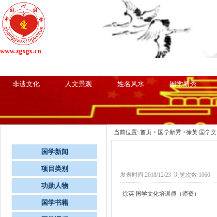
www.zgxgx.cn
网站首页
国学新闻
项目类别
心国学粉
非遗文化
人文景观
姓名风水
国学新秀
栏目导航
当前位置:
首页
>
国学新秀
>徐英 国学
国学新闻
项目类别
发表时间:2018/12/23 浏览次数:1060
功勋人物
徐英 国学文化培训师（师资）
国学书籍