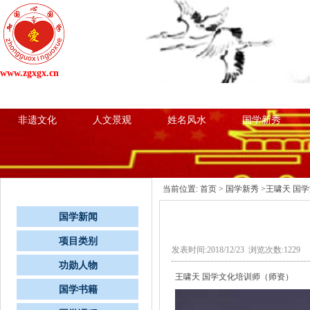
www.zgxgx.cn
网站首页
国学新闻
项目类别
心国学粉
非遗文化
人文景观
姓名风水
国学新秀
栏目导航
当前位置:
首页
>
国学新秀
>王啸天 国
国学新闻
项目类别
发表时间:2018/12/23 浏览次数:1229
功勋人物
王啸天 国学文化培训师（师资）
国学书籍