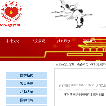
www.zgxgx.cn
网站首页
国学新闻
项目类别
心国学粉
非遗文化
人文景观
姓名风水
国学新秀
当前位置:
首页
>
合作单位
>李时珍国际
栏目导航
国学新闻
项目类别
发表时间:2018/12/20 13:56:55 浏览次
功勋人物
李时珍国际中医药产业管理集团
国学书籍