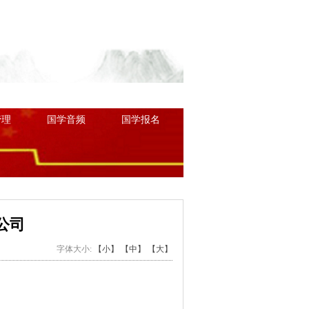
讲堂
名师授课
中医中药
管理
国学音频
国学报名
公司
字体大小:
【小】
【中】
【大】