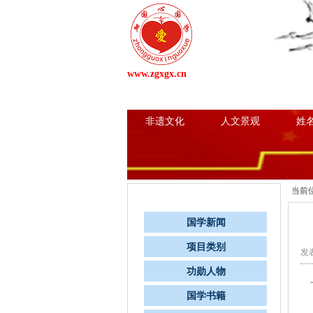
www.zgxgx.cn
网站首页
国学新闻
项
非遗文化
人文景观
姓
当前
栏目导航
国学新闻
项目类别
发表
功勋人物
国学书籍